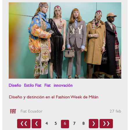
Diseño
Estilo Fiat
Fiat
innovación
Diseño y distinción en el Fashion Week de Milán
Fiat Ecuador
27 feb
❮❮
❮
4
5
6
7
8
❯
❯❯