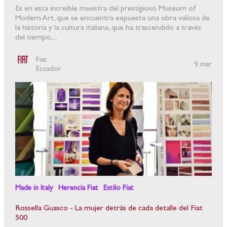
Es en esta increíble muestra del prestigioso Museum of
Modern Art, que se encuentra expuesta una obra valiosa de
la historia y la cultura italiana, que ha trascendido a través
del tiempo,...
Fiat
9 mar
Ecuador
Made in Italy
Herencia Fiat
Estilo Fiat
Rossella Guasco - La mujer detrás de cada detalle del Fiat
500