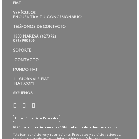
FIAT
VEHÍCULOS
ENCUENTRA TU CONCESIONARIO
TELÉFONOS DE CONTACTO
1800 MARESA (627372)
0967900600
SOPORTE
CONTACTO
MUNDO FIAT
IL GIORNALE FIAT
FIAT.COM
SÍGUENOS
Protección de Datos Personales
© Copyright Fiat Automóviles 2016. Todos los derechos reservados.
* Aplican condiciones y restricciones. Productos y servicios sujetos a
cambios sin previo aviso. La información de la ficha técnica, colores,