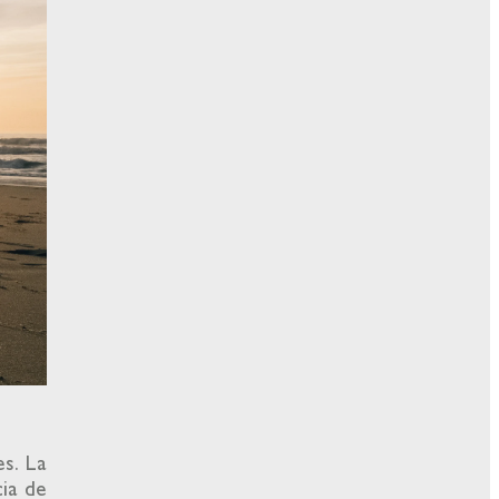
es. La
cia de