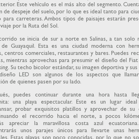
terior. Este vehículo es el más alto del segmento. Cuen
 de despeje del suelo, por lo que es ideal tanto para ci
 para carreteras. Ambos tipos de paisajes estarán pres
 viaje por la Ruta del Sol.
corrido se inicia de sur a norte en Salinas, a tan solo
 de Guayaquil. Esta es una ciudad moderna con her
s, centros comerciales, restaurantes y bares. Puedes re
as, mientras aprovechas para presumir el diseño del Fia
ing. Su techo bicolor estándar, su imagen deportiva y sus
diseño LED son algunos de los aspectos que llamar
ión de quienes pasen por su lado.
ués, puedes continuar durante una hora hasta lle
enita: una playa espectacular. Este es un lugar ideal
nsar, probar exquisitos platillos y aprovechar de su 
inuando el recorrido hacia el norte, a pocos kilóme
ás apreciar la maravillosa costa azul ecuatoriana. 
ntrarás unos parajes únicos para llevarte unas her
les. Estas playas son poco conocidas, por lo que no s