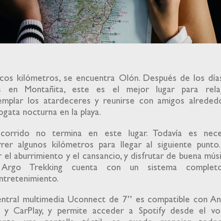
cos kilómetros, se encuentra Olón. Después de los día
s en Montañita, este es el mejor lugar para relaj
emplar los atardeceres y reunirse con amigos alreded
ogata nocturna en la playa.
ecorrido no termina en este lugar. Todavía es nece
rer algunos kilómetros para llegar al siguiente punto
r el aburrimiento y el cansancio, y disfrutar de buena músi
 Argo Trekking cuenta con un sistema comple
ntretenimiento.
entral multimedia Uconnect de 7’’ es compatible con An
 y CarPlay, y permite acceder a Spotify desde el vol