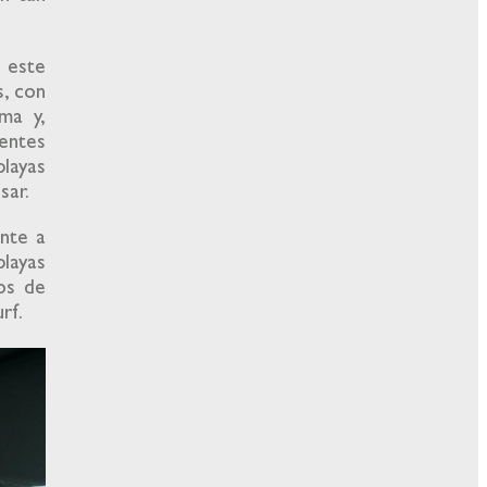
a este
s, con
ma y,
entes
playas
nsar.
nte a
playas
os de
urf.