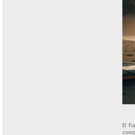
El Fi
comod