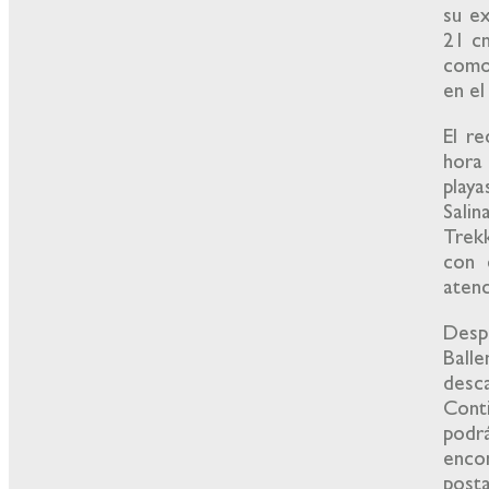
su ex
21 cm
como
en el
El re
hora
playa
Salin
Trekk
con 
atenc
Desp
Ball
desca
Cont
podr
enco
posta