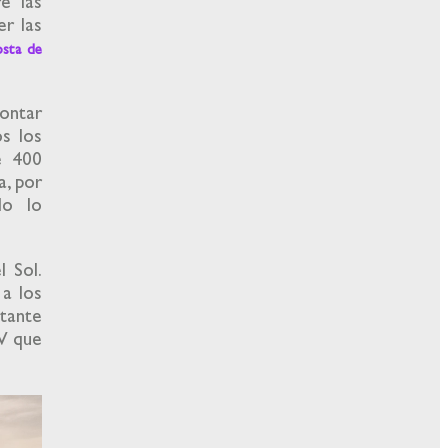
e las
er las
sta de
contar
s los
e 400
a, por
do lo
 Sol.
 a los
rtante
UV que