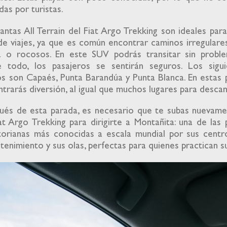
adas por turistas.
lantas All Terrain del Fiat Argo Trekking son ideales par
de viajes, ya que es común encontrar caminos irregulare
a o rocosos. En este SUV podrás transitar sin proble
e todo, los pasajeros se sentirán seguros. Los sigui
s son Capaés, Punta Barandúa y Punta Blanca. En estas 
trarás diversión, al igual que muchos lugares para desca
ués de esta parada, es necesario que te subas nuevame
at Argo Trekking para dirigirte a Montañita: una de las 
torianas más conocidas a escala mundial por sus centr
tenimiento y sus olas, perfectas para quienes practican s