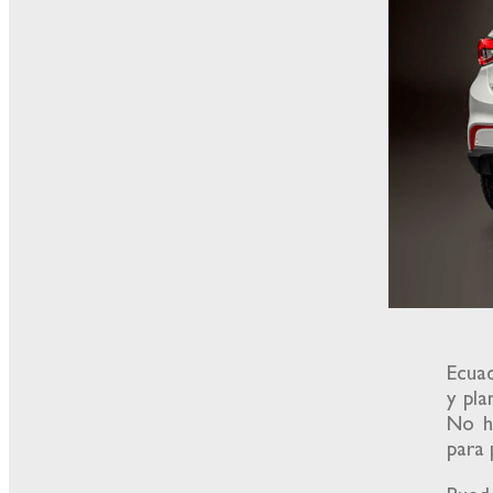
Ecuad
y pla
No h
para 