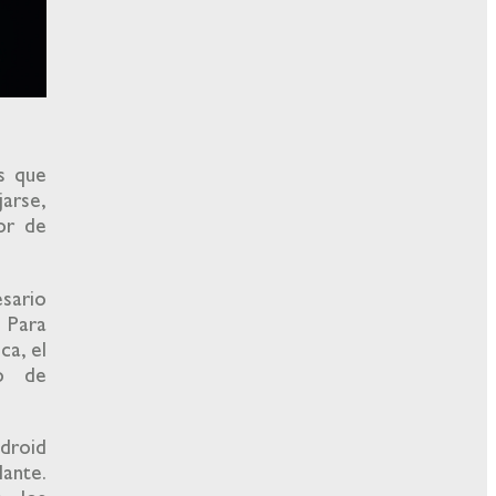
s que
arse,
or de
sario
. Para
ca, el
to de
droid
ante.