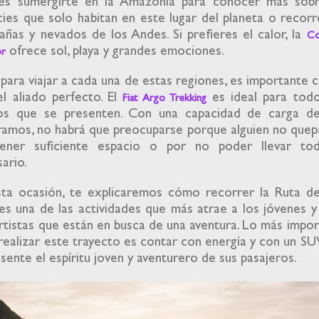
es sumergirte en la Amazonía para conocer más sobr
ies que solo habitan en este lugar del planeta o recorr
ñas y nevados de los Andes. Si prefieres el calor, la
Co
ofrece sol, playa y grandes emociones.
or
para viajar a cada una de estas regiones, es importante 
l aliado perfecto. El
es ideal para todo
Fiat Argo Trekking
os que se presenten. Con una capacidad de carga d
ramos, no habrá que preocuparse porque alguien no quep
ener suficiente espacio o por no poder llevar to
sario.
sta ocasión, te explicaremos cómo recorrer la Ruta del
es una de las actividades que más atrae a los jóvenes y
tistas que están en busca de una aventura. Lo más impo
realizar este trayecto es contar con energía y con un S
sente el espíritu joven y aventurero de sus pasajeros.