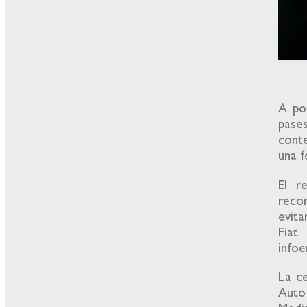
A po
pase
cont
una f
El r
recor
evita
Fiat
infoe
La c
Auto