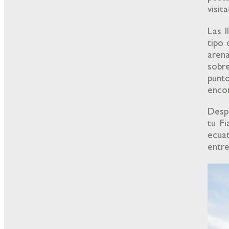
visit
Las l
tipo 
aren
sobr
punto
encon
Desp
tu Fi
ecua
entre