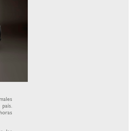
imales
 país.
horas