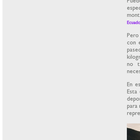
Pued
espec
monta
Ecuad
Pero 
con e
pase
kilog
no t
nece
En e
Esta 
depor
para 
repre