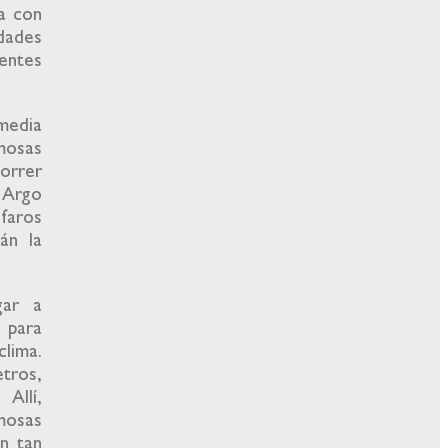
ta con
udades
entes
 media
mosas
correr
t Argo
 faros
án la
gar a
 para
clima.
tros,
Allí,
mosas
on tan