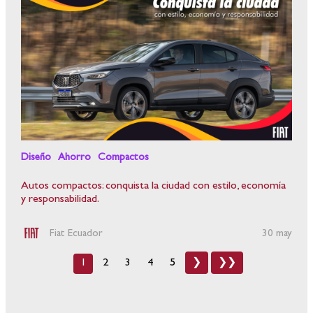
Diseño
Ahorro
Compactos
Autos compactos: conquista la ciudad con estilo, economía
y responsabilidad.
Fiat Ecuador
30 may
1
2
3
4
5
❯
❯❯