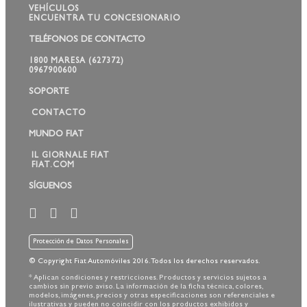
VEHÍCULOS
ENCUENTRA TU CONCESIONARIO
TELÉFONOS DE CONTACTO
1800 MARESA (627372)
0967900600
SOPORTE
CONTACTO
MUNDO FIAT
IL GIORNALE FIAT
FIAT.COM
SÍGUENOS
Protección de Datos Personales
© Copyright Fiat Automóviles 2016. Todos los derechos reservados.
* Aplican condiciones y restricciones. Productos y servicios sujetos a
cambios sin previo aviso. La información de la ficha técnica, colores,
modelos, imágenes, precios y otras especificaciones son referenciales e
ilustrativas y pueden no coincidir con los productos exhibidos y