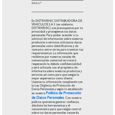
EMAIL
*
En DISTRIVEHIC DISTRIBUIDORA DE
VEHICULOS S.A.S. (en adelante,
DISTRIVEHIC) nos preocupamos por tu
privacidad y protegemos tus datos
personales. Para poder atender a tu
solicitud de información sobre nuestros
productos o servicios, utilizamos datos
personales como identificativos y de
contacto, entre otros, para tramitar tus
requerimientos. La información que
recibimos por nuestros canales de
comunicación comercial se tratará
respetando la debida confidencialidad
y será utilizada con el propósito de
informarte sobre nuestros productos y
servicios, así como para que tengas la
mejor experiencia como cliente.
Usamos tu información cumpliendo con
la Ley Orgánica de Protección de
Datos Personales y según lo establecido
Política de Protección
en nuestra
de Datos Personales
. Con nuestra
política queremos generar confianza,
dándote las herramientas y el
conocimiento para que tengas control
sobre tus datos personales, recuerda