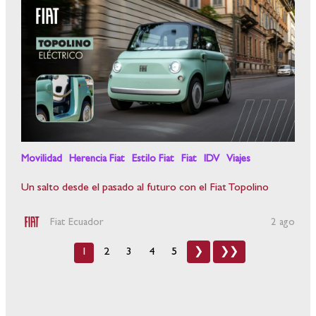
Movilidad
Herencia Fiat
Estilo Fiat
Fiat
IDV
Viajes
Un salto desde el pasado al futuro con el Fiat Topolino
Fiat Ecuador
2 ago
1
2
3
4
5
❯
❯❯