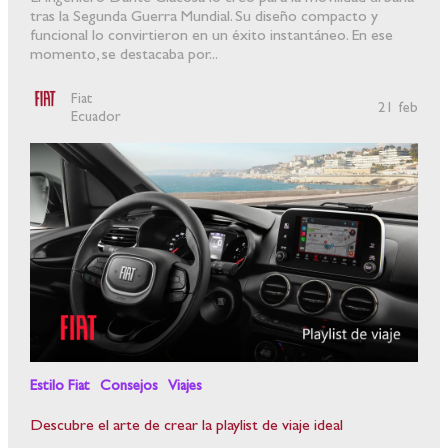
tras la Segunda Guerra Mundial. Su diseño compacto y
funcional lo convirtieron en un éxito instantáneo. En ese
momento, se destacaba por...
Fiat
21 feb
Ecuador
Estilo Fiat
Consejos
Viajes
Descubre el arte de crear la playlist de viaje ideal