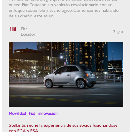
nuevo Fiat Topolino, un vehículo revolucionario con un
enfoque sostenible y tecnológico. Comencemos hablando
de su diseño, este es un...
Fiat
2 ago
Ecuador
Movilidad
Fiat
innovación
Stellantis reúne la experiencia de sus socios fusionándose
con FCA y PSA